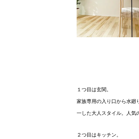
１つ目は玄関。
家族専用の入り口から水廻
一した大人スタイル。人気
２つ目はキッチン。