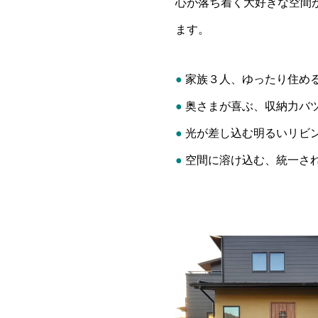
心が落ち着く大好きな空間
ます。
●
家族３人、ゆったり住め
●
奥さまが喜ぶ、収納力バ
●
光が差し込む明るいリビ
●
空間に溶け込む、統一さ